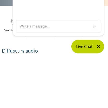
Protections
Appareils auditifs
Bilan auditif
Contrôle de suivi
auditives
Diffuseurs audio
Grâce à un diffuseur, vous pouvez
connecter votre
appareil auditif à votre smartphone via Bluetooth
. Vous
écoutez ainsi la musique ou l’audio de vidéos, de
programmes et de contenu en ligne directement via vos
appareils auditifs. De plus en plus d’appareils auditifs
disposent d’un diffuseur intégré pour renforcer la
connectivité directe.