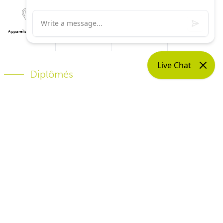
Protections
Appareils auditifs
Bilan auditif
Contrôle de suivi
auditives
Diplômés
Formation professionnelle et reconnue
Tous nos audiologues ont
suivi une formation en
audiologie
et disposent d’une large expérience dans le
diagnostic et le traitement des problèmes d’audition.
Ils se tiennent
informés des dernières technologies et
innovations
pour vous prodiguer les meilleurs soins
possibles. Nos audiologues collaborent étroitement avec
d'autres professionnels de la santé pour vous garantir une
approche adaptée de votre santé auditive.