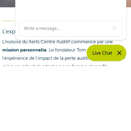
Notre histoire
L'expérience personnelle comme motivation
L'histoire du Aerts Centre Auditif commence par une
mission personnelle
. Le fondateur Tom Aerts a fait
l'expérience de l'impact de la perte auditive avec sa grand-
mère sourde et plus tard avec sa femme et son fils
malentendants.
Les
expériences personnelles et les connaissances
de
Tom rendent nos centres auditifs uniques. En effet, nous
comprenons mieux que quiconque les défis quotidiens
auxquels sont confrontées les personnes malentendantes.
Lire notre histoire