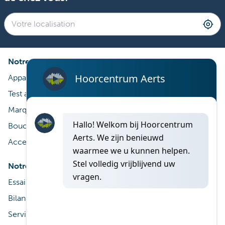
Notre expertise
Appareils auditifs
Test auditif
Marques
Bouchons d’oreille sur mesure
Accessoires auditifs
Notre service
À propos de nous
Essai gratuit d’appareils auditifs
Aerts Centre Auditif
Bilan auditif
Service après vente