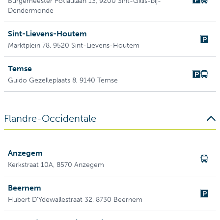
Burgemeester Potiaulaan 13
, 9200 Sint-Gillis-bij-
Dendermonde
Sint-Lievens-Houtem
Marktplein 78
, 9520 Sint-Lievens-Houtem
Temse
Guido Gezelleplaats 8
, 9140 Temse
Flandre-Occidentale
Anzegem
Kerkstraat 10A
, 8570 Anzegem
Beernem
Hubert D'Ydewallestraat 32
, 8730 Beernem