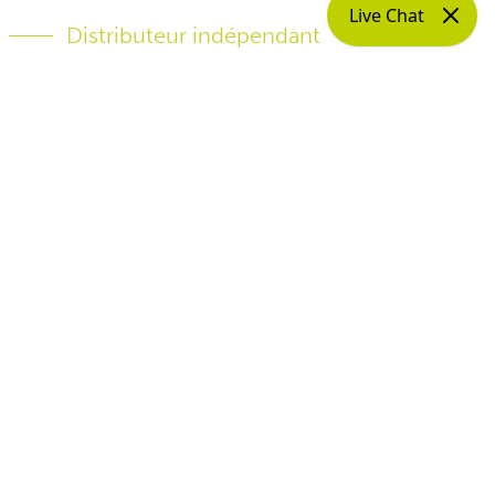
Distributeur indépendant
Notre offre
Signia
Signia est spécialisé dans les appareils
auditifs qui rendent votre voix
de manière
naturelle
et qui offrent
des performances
inégalées dans les endroits bruyants
.