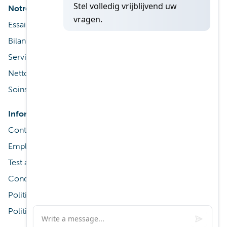
Notre service
À propos de nous
Essai gratuit d’appareils auditifs
Aerts Centre Auditif
Bilan auditif
Service après vente
Nettoyage & entretien
Soins auditifs mobiles
Informations pratiques
Contact
Emplacements
Test auditif en ligne
Conditions générales
Politique de confidentialité
Politique en matière de cookies